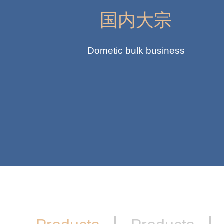
国内大宗
Dometic bulk business