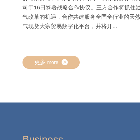
BOCE访问， 并与渤商所党委书记、董事长阎
升座谈。
更多
>
more
Business